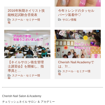
2016年秋期ネイリスト技
今年トレンドのタッセル
能検定試験合否発表
パーツ装着中♡
スクール・セミナー情
サロン情報
報
【ネイルサロン衛生管理
Cherish Nail Academyで
士講習会】を開催し、指
は、7/…
導員と…
スクール・セミナー情
報
スクール・セミナー情
報
Cherish Nail Salon & Academy
チェリッシュネイル サロン ＆ アカデミー